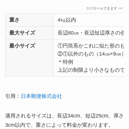
スクロールできます
重さ
4㎏以内
最大サイズ
長辺60㎝・長辺短辺厚さの合計
最小サイズ
①円筒系かこれに似た形のもの
②①以外のもの（14㎝×9㎝）
＊特例
上記の制限より小さなもので
引用：
日本郵便株式会社
適用されるサイズは、長辺34cm、短辺25cm、厚さ
3cm以内で、重さによって料金が変わります。