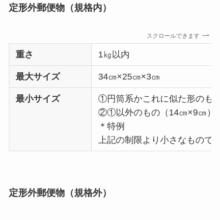
定形外郵便物（規格内）
スクロールできます
重さ
1㎏以内
最大サイズ
34㎝×25㎝×3㎝
最小サイズ
①円筒系かこれに似た形のもの
②①以外のもの（14㎝×9㎝）
＊特例
上記の制限より小さなもので
定形外郵便物（規格外）